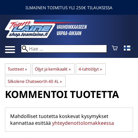
ILMAINEN TOIMITUS YLI 250€ TILAUKSISSA
Tuotteet
‪»
Öljyt ja kemikaalit
‪»
4-tahtiöljyt
‪»
Silkolene Chatsworth 40 4L
‪»
KOMMENTOI TUOTETTA
Mahdolliset tuotetta koskevat kysymykset
kannattaa esittää
yhteydenottolomakkeessa