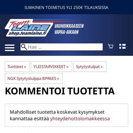
ILMAINEN TOIMITUS YLI 250€ TILAUKSISSA
Tuotteet
‪»
YLEISTARVIKKEET
‪»
Sytytystulpat
‪»
NGK Sytytystulppa BPR6ES
‪»
KOMMENTOI TUOTETTA
Mahdolliset tuotetta koskevat kysymykset
kannattaa esittää
yhteydenottolomakkeessa