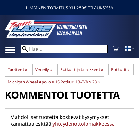
ILMAINEN TOIMITUS YLI 250€ TILAUKSISSA
Tuotteet
‪»
Veneily
‪»
Potkurit ja tarvikkeet
‪»
Potkurit
‪»
Michigan Wheel Apollo XHS Potkuri 13-7/8 x 23
‪»
KOMMENTOI TUOTETTA
Mahdolliset tuotetta koskevat kysymykset
kannattaa esittää
yhteydenottolomakkeessa