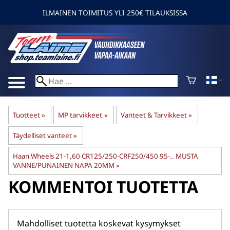
ILMAINEN TOIMITUS YLI 250€ TILAUKSISSA
Tuotteet
‪»
MP tarvikkeet
‪»
Vanteet & Tarvikkeet
‪»
Täydelliset vanteet
‪»
Haan Wheels 21-1,60 CR125/250-CRF250/450 95-.. MUSTA
VANNE/PUNAINEN NAPA 20MM
‪»
KOMMENTOI TUOTETTA
Mahdolliset tuotetta koskevat kysymykset