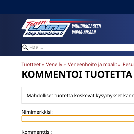
Tuotteet
‪»
Veneily
‪»
Veneenhoito ja maalit
‪»
Pesua
KOMMENTOI TUOTETTA
Mahdolliset tuotetta koskevat kysymykset kann
Nimimerkkisi:
Kommenttisi: