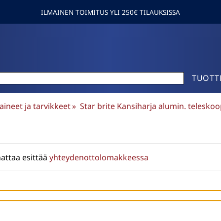
ILMAINEN TOIMITUS YLI 250€ TILAUKSISSA
TUOTT
ineet ja tarvikkeet
‪»
Star brite Kansiharja alumin. teleskoo
attaa esittää
yhteydenottolomakkeessa