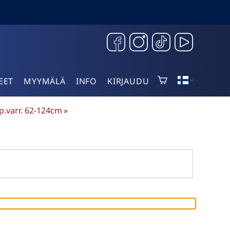
EET
MYYMÄLÄ
INFO
KIRJAUDU
p.varr. 62-124cm
‪»