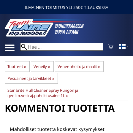
ILMAINEN TOIMITUS YLI 250€ TILAUKSISSA
Tuotteet
‪»
Veneily
‪»
Veneenhoito ja maalit
‪»
Pesuaineet ja tarvikkeet
‪»
Star brite Hull Cleaner Spray Rungon ja
geelim.vesiraj.puhdistusaine 1L
‪»
KOMMENTOI TUOTETTA
Mahdolliset tuotetta koskevat kysymykset