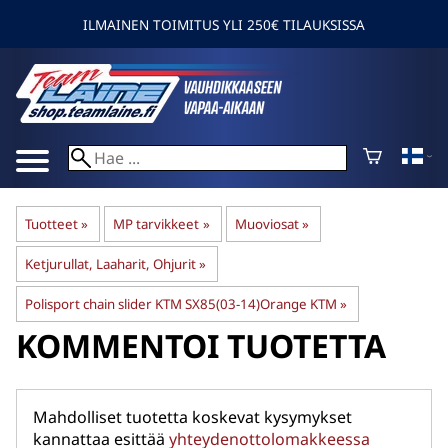
ILMAINEN TOIMITUS YLI 250€ TILAUKSISSA
Tuotteet
‪»
MP tarvikkeet
‪»
Muoviosat
‪»
Ketjurullat, Laaharit, Ohjurit
‪»
Polisport chain slider KTM SX85(03-14)Orange KTM
‪»
KOMMENTOI TUOTETTA
Mahdolliset tuotetta koskevat kysymykset
kannattaa esittää
yhteydenottolomakkeessa