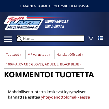
ILMAINEN TOIMITUS YLI 250€ TILAUKSISSA
Tuotteet
‪»
MP varusteet
‪»
Hanskat Offroad
‪»
100% AIRMATIC GLOVES, ADULT, L, BLACK BLUE
‪»
KOMMENTOI TUOTETTA
Mahdolliset tuotetta koskevat kysymykset
kannattaa esittää
yhteydenottolomakkeessa