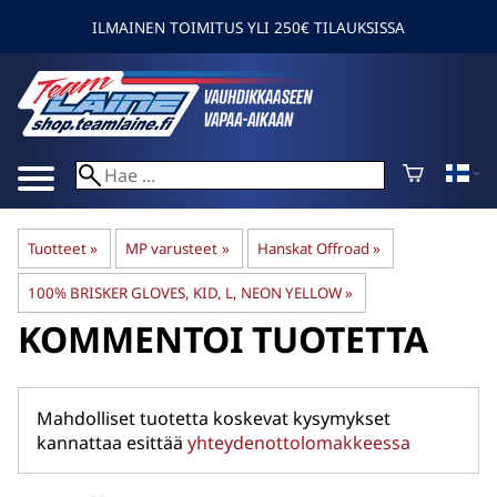
ILMAINEN TOIMITUS YLI 250€ TILAUKSISSA
Tuotteet
‪»
MP varusteet
‪»
Hanskat Offroad
‪»
100% BRISKER GLOVES, KID, L, NEON YELLOW
‪»
KOMMENTOI TUOTETTA
Mahdolliset tuotetta koskevat kysymykset
kannattaa esittää
yhteydenottolomakkeessa