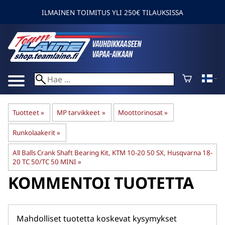
ILMAINEN TOIMITUS YLI 250€ TILAUKSISSA
Tuotteet
‪»
MP tarvikkeet
‪»
Moottorinosat
‪»
Runkolaakerit
‪»
All Balls Crank Shaft Bearing Kit, KTM 10-20 50 SX, Husqvarna 18-
20 TC 50/TC 50 MINI
‪»
KOMMENTOI TUOTETTA
Mahdolliset tuotetta koskevat kysymykset