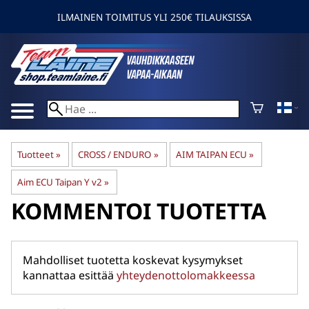
ILMAINEN TOIMITUS YLI 250€ TILAUKSISSA
Tuotteet
‪»
CROSS / ENDURO
‪»
AIM TAIPAN ECU
‪»
Aim ECU Taipan Y v2
‪»
KOMMENTOI TUOTETTA
Mahdolliset tuotetta koskevat kysymykset
kannattaa esittää
yhteydenottolomakkeessa