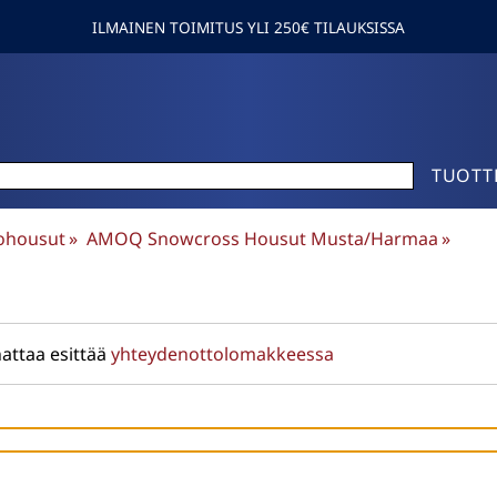
ILMAINEN TOIMITUS YLI 250€ TILAUKSISSA
TUOTT
ohousut
‪»
AMOQ Snowcross Housut Musta/Harmaa
‪»
attaa esittää
yhteydenottolomakkeessa