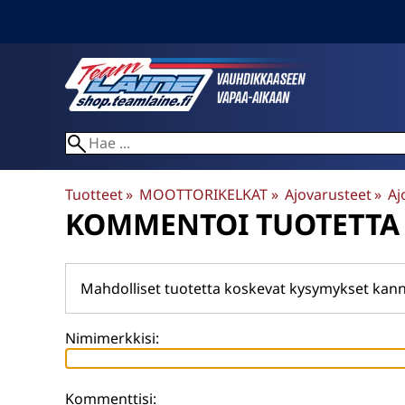
Tuotteet
‪»
MOOTTORIKELKAT
‪»
Ajovarusteet
‪»
Aj
KOMMENTOI TUOTETTA
Mahdolliset tuotetta koskevat kysymykset kann
Nimimerkkisi:
Kommenttisi: