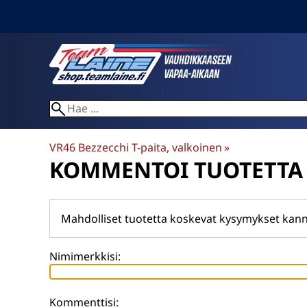
VR46 Bezzecchi T-paita, valkoinen
‪»
KOMMENTOI TUOTETTA
Mahdolliset tuotetta koskevat kysymykset kann
Nimimerkkisi:
Kommenttisi: