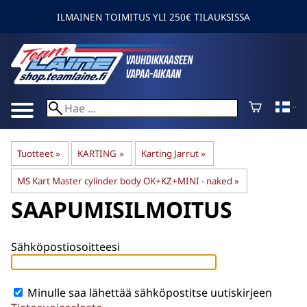
ILMAINEN TOIMITUS YLI 250€ TILAUKSISSA
Tuotteet
‪»
KARTING
‪»
Karting Jarrut
‪»
MS Kart Master cylinder body OK+KZ+MINI - naked
‪»
SAAPUMISILMOITUS
Sähköpostiosoitteesi
Minulle saa lähettää sähköpostitse uutiskirjeen