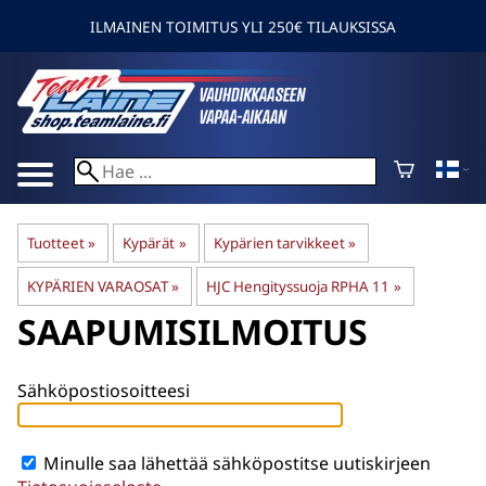
ILMAINEN TOIMITUS YLI 250€ TILAUKSISSA
Tuotteet
‪»
Kypärät
‪»
Kypärien tarvikkeet
‪»
KYPÄRIEN VARAOSAT
‪»
HJC Hengityssuoja RPHA 11
‪»
SAAPUMISILMOITUS
Sähköpostiosoitteesi
Minulle saa lähettää sähköpostitse uutiskirjeen