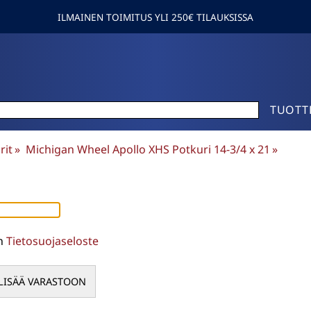
ILMAINEN TOIMITUS YLI 250€ TILAUKSISSA
TUOTT
rit
‪»
Michigan Wheel Apollo XHS Potkuri 14-3/4 x 21
‪»
en
Tietosuojaseloste