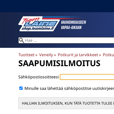
Tuotteet
‪»
Veneily
‪»
Potkurit ja tarvikkeet
‪»
Potku
SAAPUMISILMOITUS
Sähköpostiosoitteesi
Minulle saa lähettää sähköpostitse uutiskirje