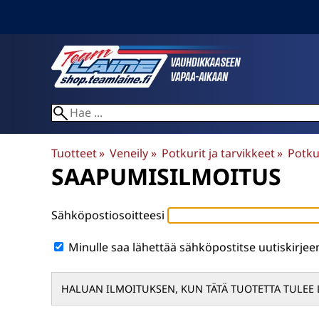
Tuotteet
‪»
Veneily
‪»
Potkurit ja tarvikkeet
‪»
Potku
SAAPUMISILMOITUS
Sähköpostiosoitteesi
Minulle saa lähettää sähköpostitse uutiskirje