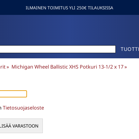
ILMAINEN TOIMITUS YLI 250€ TILAUKSISSA
TUOTT
rit
‪»
Michigan Wheel Ballistic XHS Potkuri 13-1/2 x 17
‪»
en
Tietosuojaseloste