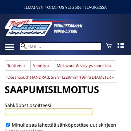
ILMAINEN TOIMITUS YLI 250€ TILAUKSISSA
Tuotteet
‪»
Veneily
‪»
Mukavuus & säilytys kannella
‪»
OceanSouth HANDRAIL S/S 9" (229mm) 19mm DIAMETER
‪»
SAAPUMISILMOITUS
Sähköpostiosoitteesi
Minulle saa lähettää sähköpostitse uutiskirjeen