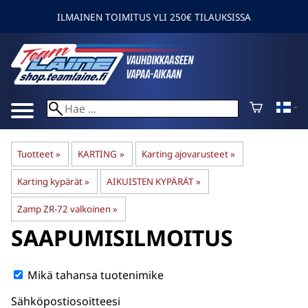
ILMAINEN TOIMITUS YLI 250€ TILAUKSISSA
Tuotteet
‪»
KARTING
‪»
Karting ajovarusteet
‪»
Karting kypärät
‪»
AIKUISTEN KYPÄRÄT
‪»
Zamp ZR-72 valkoinen
‪»
SAAPUMISILMOITUS
Mikä tahansa tuotenimike
Sähköpostiosoitteesi