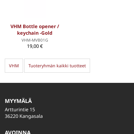
VHM Bottle opener /
keychain -Gold
VHM-MVB01G
19,00 €
VHM
Tuoteryhmän kaikki tuotteet
MYYMÄLÄ
Artturintie 15
36220 Kangasala
AVOINNA