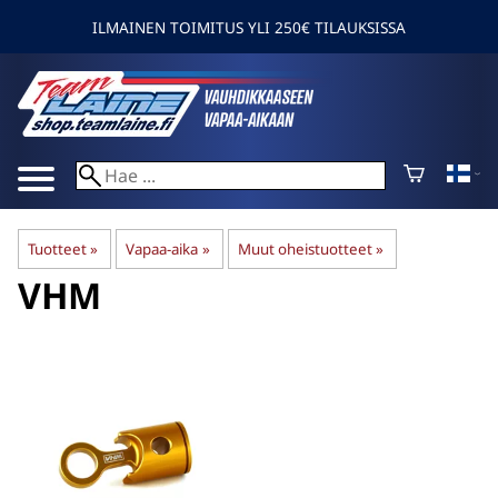
ILMAINEN TOIMITUS YLI 250€ TILAUKSISSA
Tuotteet
‪»
Vapaa-aika
‪»
Muut oheistuotteet
‪»
VHM