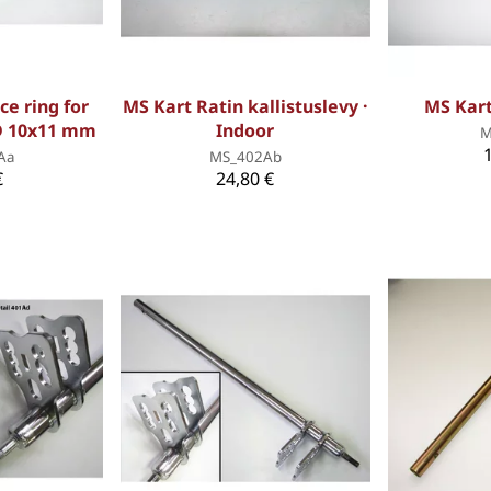
ce ring for
MS Kart Ratin kallistuslevy ·
MS Kart
 D 10x11 mm
Indoor
M
Aa
MS_402Ab
€
24,80 €