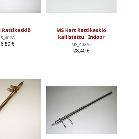
 Rattikeskiö
MS Kart Rattikeskiö
kallistettu · Indoor
S_402A
16,80 €
MS_402Aa
28,40 €