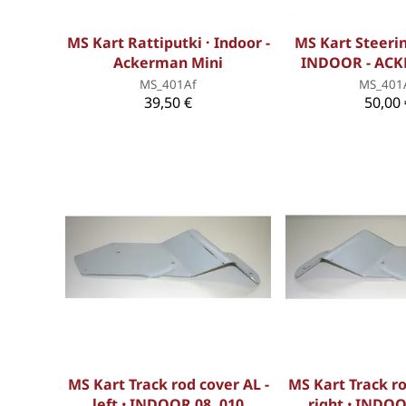
MS Kart Rattiputki · Indoor -
MS Kart Steeri
Ackerman Mini
INDOOR - AC
MS_401Af
MS_401
39,50 €
50,00 
MS Kart Track rod cover AL -
MS Kart Track ro
left ꞏ INDOOR 08, 010
right ꞏ INDOO