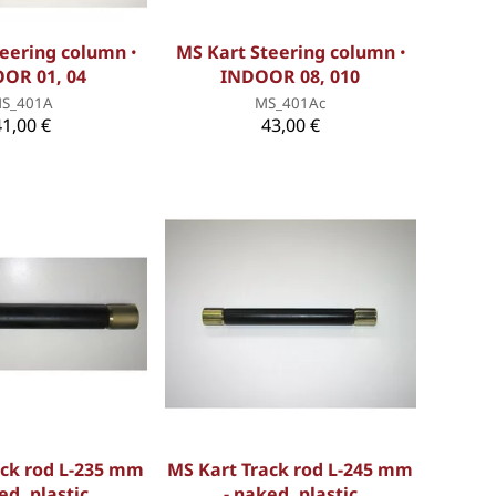
eering column ꞏ
MS Kart Steering column ꞏ
OR 01, 04
INDOOR 08, 010
S_401A
MS_401Ac
41,00 €
43,00 €
ack rod L-235 mm
MS Kart Track rod L-245 mm
ed, plastic
- naked, plastic