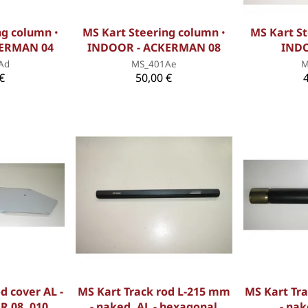
ng column ꞏ
MS Kart Steering column ꞏ
MS Kart St
KERMAN 04
INDOOR - ACKERMAN 08
INDO
Ad
MS_401Ae
M
€
50,00 €
d cover AL -
MS Kart Track rod L-215 mm
MS Kart Tr
R 08, 010
- naked, AL - hexagonal
- nak