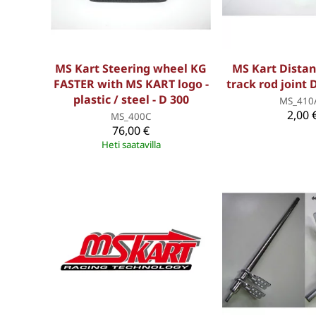
MS Kart Steering wheel KG
MS Kart Distan
FASTER with MS KART logo -
track rod joint
plastic / steel - D 300
MS_410
2,00 
MS_400C
76,00 €
Heti saatavilla