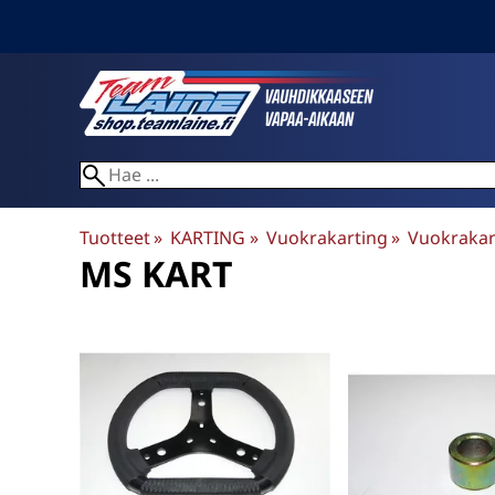
Tuotteet
‪»
KARTING
‪»
Vuokrakarting
‪»
Vuokrakar
MS KART