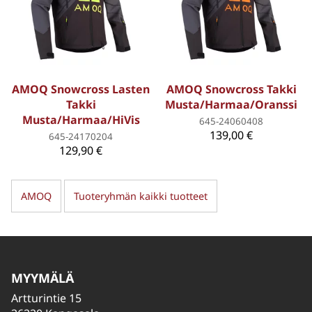
AMOQ Snowcross Lasten
AMOQ Snowcross Takki
Takki
Musta/Harmaa/Oranssi
Musta/Harmaa/HiVis
645-24060408
139,00 €
645-24170204
129,90 €
AMOQ
Tuoteryhmän kaikki tuotteet
MYYMÄLÄ
Artturintie 15