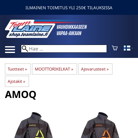
ILMAINEN TOIMITUS YLI 250€ TILAUKSISSA
Tuotteet
‪»
MOOTTORIKELKAT
‪»
Ajovarusteet
‪»
Ajotakit
‪»
AMOQ