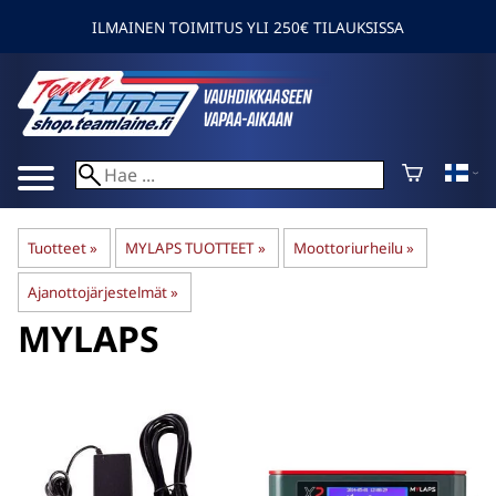
ILMAINEN TOIMITUS YLI 250€ TILAUKSISSA
Tuotteet
‪»
MYLAPS TUOTTEET
‪»
Moottoriurheilu
‪»
Ajanottojärjestelmät
‪»
MYLAPS