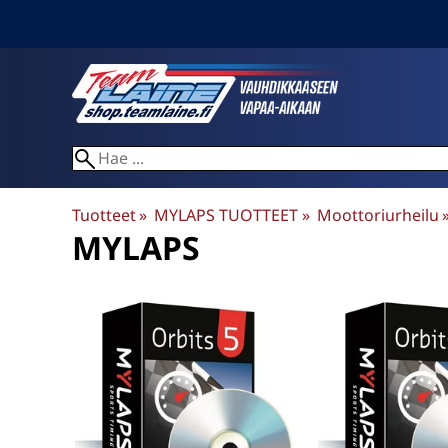
Tuotteet
‪»
MYLAPS TUOTTEET
‪»
Moottoriurheilu
‪
MYLAPS