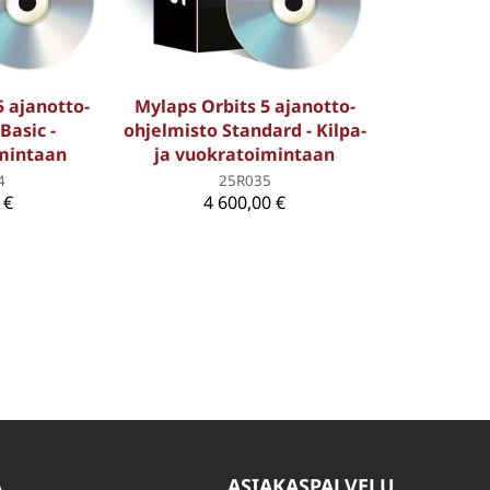
5 ajanotto-
Mylaps Orbits 5 ajanotto-
Basic -
ohjelmisto Standard - Kilpa-
mintaan
ja vuokratoimintaan
4
25R035
 €
4 600,00 €
A
ASIAKASPALVELU