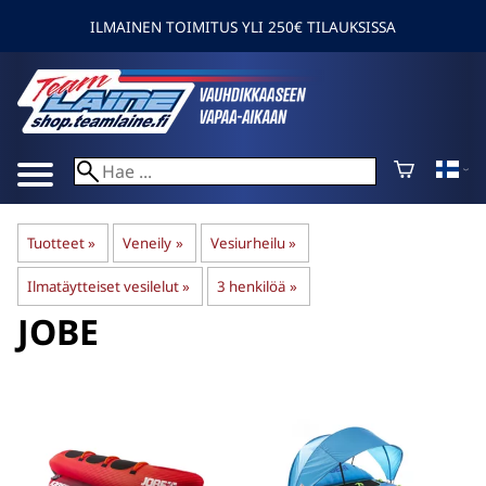
ILMAINEN TOIMITUS YLI 250€ TILAUKSISSA
Tuotteet
‪»
Veneily
‪»
Vesiurheilu
‪»
Ilmatäytteiset vesilelut
‪»
3 henkilöä
‪»
JOBE