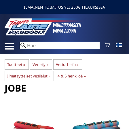
ILMAINEN TOIMITUS YLI 250€ TILAUKSISSA
Tuotteet
‪»
Veneily
‪»
Vesiurheilu
‪»
Ilmatäytteiset vesilelut
‪»
4 & 5 henkilöä
‪»
JOBE