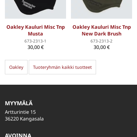
Oakley Kauluri Misc Tnp
Oakley Kauluri Misc Tnp
Musta
New Dark Brush
673-2313-1
673-2313-2
30,00 €
30,00 €
Oakley
Tuoteryhmän kaikki tuotteet
MYYMÄLÄ
Artturintie 15
36220 Kangasala
AVOINNA