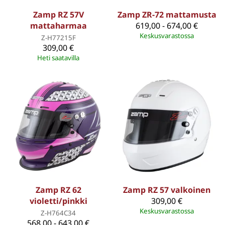
Zamp RZ 57V
Zamp ZR-72 mattamusta
mattaharmaa
619,00 - 674,00 €
Keskusvarastossa
Z-H77215F
309,00 €
Heti saatavilla
Zamp RZ 62
Zamp RZ 57 valkoinen
violetti/pinkki
309,00 €
Keskusvarastossa
Z-H764C34
568,00 - 643,00 €