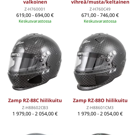
valkoinen
vihreä/musta/keltainen
Z-H760001
Z-H760C49
619,00 - 694,00 €
671,00 - 746,00 €
Keskusvarastossa
Keskusvarastossa
Zamp RZ-88C hiilikuitu
Zamp RZ-88O hiilikuitu
Z-H88602CB3
Z-H88601CM3
1 979,00 - 2 054,00 €
1 979,00 - 2 054,00 €