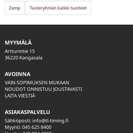
Zamp
Tuoteryhmän kaikki tuotteet
MYYMÄLÄ
Artturintie 15
36220 Kangasala
AVOINNA
VAIN SOPIMUKSEN MUKAAN
NOUDOT ONNISTUU JOUSTAVASTI
LAITA VIESTIÄ
ASIAKASPALVELU
Sähköposti:
info@tl-timing.fi
Myynti: 045 625 8400