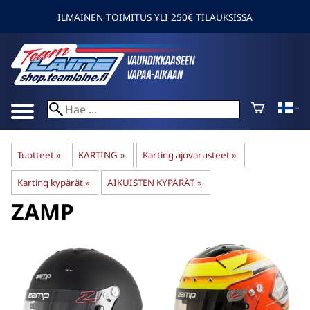
ILMAINEN TOIMITUS YLI 250€ TILAUKSISSA
Tuotteet
‪»
KARTING
‪»
Karting ajovarusteet
‪»
Karting kypärät
‪»
AIKUISTEN KYPÄRÄT
‪»
ZAMP