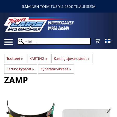
ILMAINEN TOIMITUS YLI 250€ TILAUKSISSA
Tuotteet
‪»
KARTING
‪»
Karting ajovarusteet
‪»
Karting kypärät
‪»
Kypärätarvikkeet
‪»
ZAMP