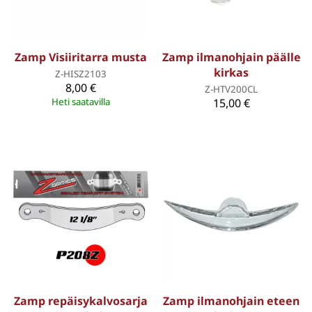
Zamp Visiiritarra musta
Zamp ilmanohjain päälle
kirkas
Z-HISZ2103
8,00 €
Z-HTV200CL
Heti saatavilla
15,00 €
Zamp repäisykalvosarja
Zamp ilmanohjain eteen