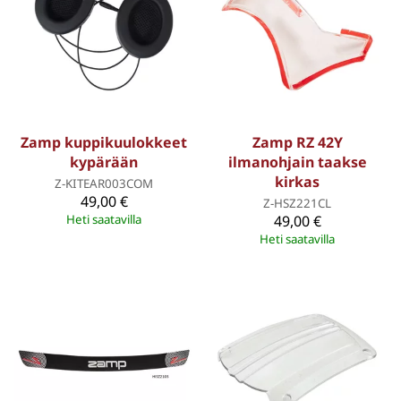
Zamp kuppikuulokkeet
Zamp RZ 42Y
kypärään
ilmanohjain taakse
kirkas
Z-KITEAR003COM
49,00 €
Z-HSZ221CL
Heti saatavilla
49,00 €
Heti saatavilla