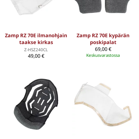
Zamp RZ 70E ilmanohjain
Zamp RZ 70E kypärän
taakse kirkas
poskipalat
69,00 €
Z-HSZ240CL
49,00 €
Keskusvarastossa