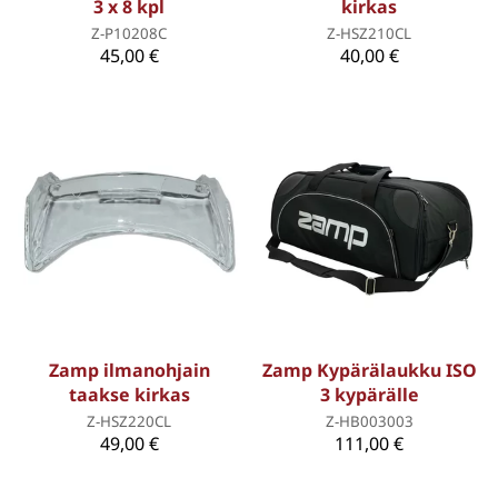
3 x 8 kpl
kirkas
Z-P10208C
Z-HSZ210CL
45,00 €
40,00 €
Zamp ilmanohjain
Zamp Kypärälaukku ISO
taakse kirkas
3 kypärälle
Z-HSZ220CL
Z-HB003003
49,00 €
111,00 €