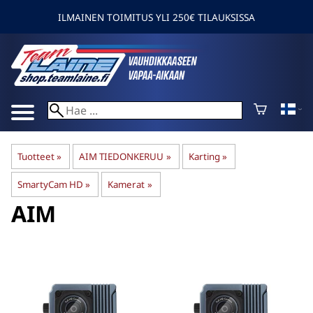
ILMAINEN TOIMITUS YLI 250€ TILAUKSISSA
Tuotteet
‪»
AIM TIEDONKERUU
‪»
Karting
‪»
SmartyCam HD
‪»
Kamerat
‪»
AIM