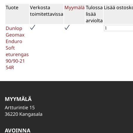
Tuote
Verkosta
Myymälä
Tulossa
Lisää ostosko
toimitettavissa
lisää
arviolta
Dunlop
Geomax
Enduro
Soft
eturengas
90/90-21
54R
MYYMÄLÄ
Artturintie 15
36220 Kangasala
AVOINNA