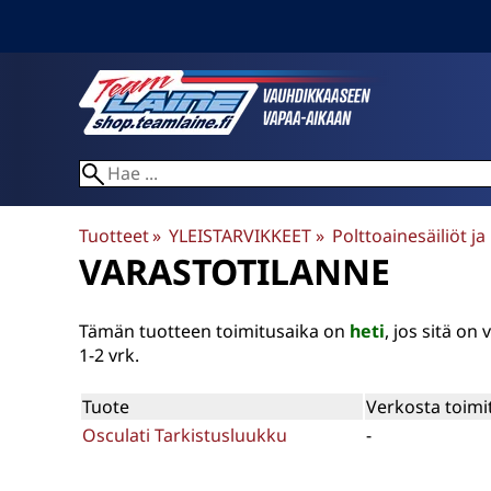
Tuotteet
‪»
YLEISTARVIKKEET
‪»
Polttoainesäiliöt ja
VARASTOTILANNE
Tämän tuotteen toimitusaika on
heti
, jos sitä o
1-2 vrk.
Tuote
Verkosta toimi
Osculati Tarkistusluukku
-