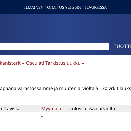
ILMAINEN TOIMITUS YLI 250€ TILAUKSISSA
TUOTT
 kanisterit
‪»
Osculati Tarkistusluukku
‪»
n vapaana varastossamme ja muuten arviolta
5 - 30 vrk
tilauk
tettavissa
Myymälä
Tulossa lisää arviolta
-