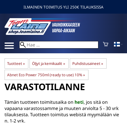
ILMAINEN TOIMITUS YLI 250€ TILAUKSISSA
Tuotteet
‪»
Öljyt ja kemikaalit
‪»
Puhdistusaineet
‪»
Abnet Eco Power 750ml (ready to use) 10%
‪»
VARASTOTILANNE
Tämän tuotteen toimitusaika on
heti
, jos sitä on
vapaana varastossamme ja muuten arviolta
5 - 30 vrk
tilauksesta. Tuotteen toimitus webistä myymälään vie
n. 1-2 vrk.