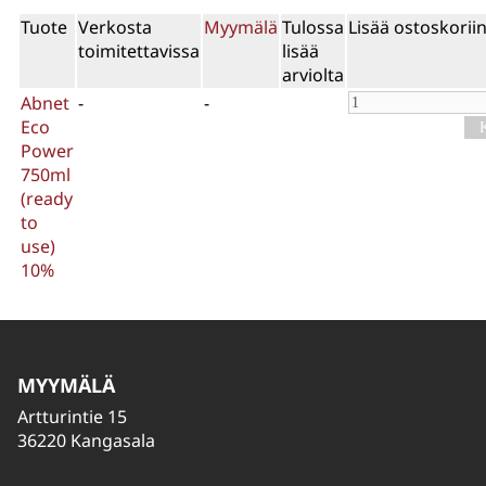
Tuote
Verkosta
Myymälä
Tulossa
Lisää ostoskorii
toimitettavissa
lisää
arviolta
Abnet
-
-
Eco
Power
750ml
(ready
to
use)
10%
MYYMÄLÄ
Artturintie 15
36220 Kangasala