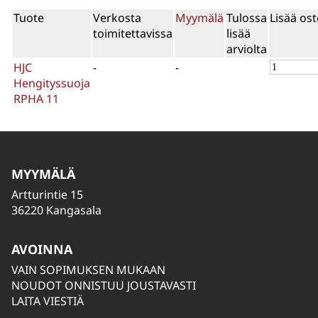
Tuote
Verkosta
Myymälä
Tulossa
Lisää ost
toimitettavissa
lisää
arviolta
HJC
-
-
Hengityssuoja
RPHA 11
MYYMÄLÄ
Artturintie 15
36220 Kangasala
AVOINNA
VAIN SOPIMUKSEN MUKAAN
NOUDOT ONNISTUU JOUSTAVASTI
LAITA VIESTIÄ