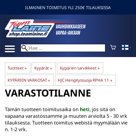
ILMAINEN TOIMITUS YLI 250€ TILAUKSISSA
Tuotteet
‪»
Kypärät
‪»
Kypärien tarvikkeet
‪»
KYPÄRIEN VARAOSAT
‪»
HJC Hengityssuoja RPHA 11
‪»
VARASTOTILANNE
Tämän tuotteen toimitusaika on
heti
, jos sitä on
vapaana varastossamme ja muuten arviolta
5 - 30 vrk
tilauksesta. Tuotteen toimitus webistä myymälään vie
n. 1-2 vrk.