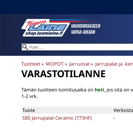
Tuotteet
‪»
MOPOT
‪»
Jarruosat
‪»
Jarrupalat ja -ke
VARASTOTILANNE
Tämän tuotteen toimitusaika on
heti
, jos sitä o
1-2 vrk.
Tuote
Verkosta
SBS Jarrupalat Ceramic (773HF)
-