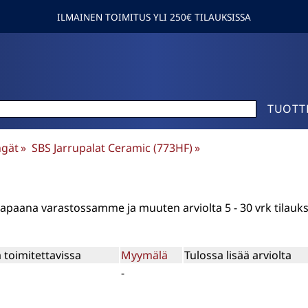
ILMAINEN TOIMITUS YLI 250€ TILAUKSISSA
TUOTT
ngät
‪»
SBS Jarrupalat Ceramic (773HF)
‪»
n vapaana varastossamme ja muuten arviolta
5 - 30 vrk
tilauk
 toimitettavissa
Myymälä
Tulossa lisää arviolta
-