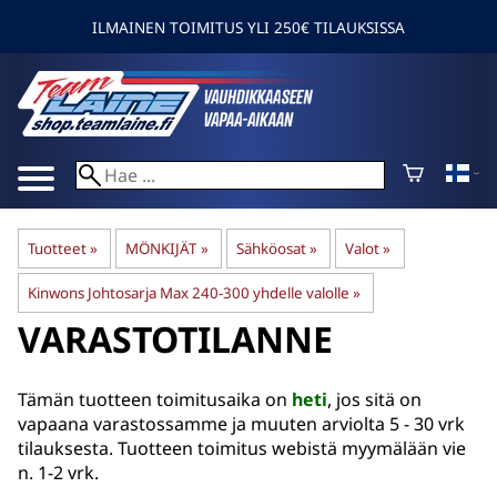
ILMAINEN TOIMITUS YLI 250€ TILAUKSISSA
Tuotteet
‪»
MÖNKIJÄT
‪»
Sähköosat
‪»
Valot
‪»
Kinwons Johtosarja Max 240-300 yhdelle valolle
‪»
VARASTOTILANNE
Tämän tuotteen toimitusaika on
heti
, jos sitä on
vapaana varastossamme ja muuten arviolta
5 - 30 vrk
tilauksesta. Tuotteen toimitus webistä myymälään vie
n. 1-2 vrk.