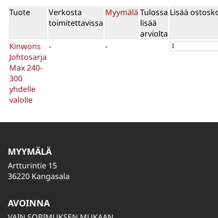
Tuote
Verkosta
Myymälä
Tulossa
Lisää ostosko
toimitettavissa
lisää
arviolta
Kinwons
-
-
Johtosarja
Max 240-
300
yhdelle
valolle
MYYMÄLÄ
Artturintie 15
36220 Kangasala
AVOINNA
VAIN SOPIMUKSEN MUKAAN