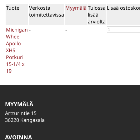
Tuote
Verkosta
Myymälä
Tulossa
Lisää ostoskor
toimitettavissa
lisää
arviolta
Michigan
-
-
Wheel
Apollo
XHS
Potkuri
15-1/4 x
19
MYYMÄLÄ
Artturintie 15
36220 Kangasala
AVOINNA