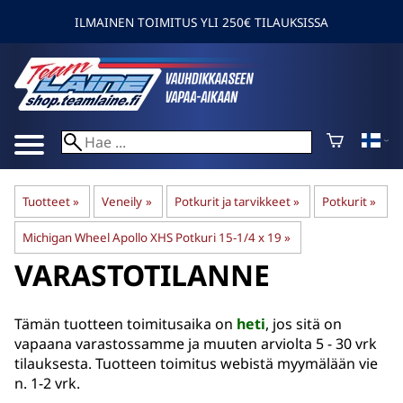
ILMAINEN TOIMITUS YLI 250€ TILAUKSISSA
Tuotteet
‪»
Veneily
‪»
Potkurit ja tarvikkeet
‪»
Potkurit
‪»
Michigan Wheel Apollo XHS Potkuri 15-1/4 x 19
‪»
VARASTOTILANNE
Tämän tuotteen toimitusaika on
heti
, jos sitä on
vapaana varastossamme ja muuten arviolta
5 - 30 vrk
tilauksesta. Tuotteen toimitus webistä myymälään vie
n. 1-2 vrk.