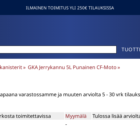
ILMAINEN TOIMITUS YLI 250€ TILAUKSISSA
TUOTT
 kanisterit
‪»
GKA Jerrykannu 5L Punainen CF-Moto
‪»
n vapaana varastossamme ja muuten arviolta
5 - 30 vrk
tilauk
rkosta toimitettavissa
Myymälä
Tulossa lisää arviolt
-