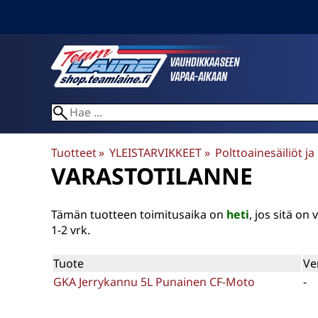
Tuotteet
‪»
YLEISTARVIKKEET
‪»
Polttoainesäiliöt ja
VARASTOTILANNE
Tämän tuotteen toimitusaika on
heti
, jos sitä o
1-2 vrk.
Tuote
Ve
GKA Jerrykannu 5L Punainen CF-Moto
-