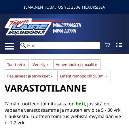
ILMAINEN TOIMITUS YLI 250€ TILAUKSISSA
Tuotteet
‪»
Veneily
‪»
Veneenhoito ja maalit
‪»
Pesuaineet ja tarvikkeet
‪»
Lefant Nanopolish 500ml
‪»
VARASTOTILANNE
Tämän tuotteen toimitusaika on
heti
, jos sitä on
vapaana varastossamme ja muuten arviolta
5 - 30 vrk
tilauksesta. Tuotteen toimitus webistä myymälään vie
n. 1-2 vrk.