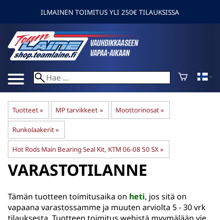
ILMAINEN TOIMITUS YLI 250€ TILAUKSISSA
Tuotteet
‪»
MP tarvikkeet
‪»
Moottorinosat
‪»
Runkolaakerit
‪»
Hot Rods Main Bearing Seal Kit, KTM 06-08 50 SX
‪»
VARASTOTILANNE
Tämän tuotteen toimitusaika on
heti
, jos sitä on
vapaana varastossamme ja muuten arviolta
5 - 30 vrk
tilauksesta. Tuotteen toimitus webistä myymälään vie