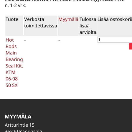
n. 1-2 vrk.
Tuote
Verkosta
Myymälä
Tulossa
Lisää ostoskori
toimitettavissa
lisää
arviolta
Hot
-
-
Rods
Main
Bearing
Seal Kit,
KTM
06-08
50 SX
MYYMÄLÄ
Artturintie 15
36220 Kangasala