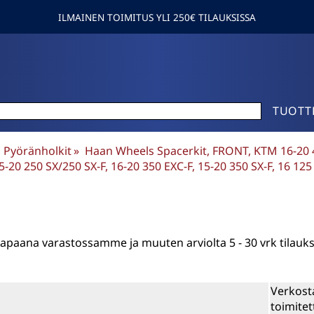
ILMAINEN TOIMITUS YLI 250€ TILAUKSISSA
TUOTT
Pyöränholkit
‪»
Haan Wheels Spacerkit, FRONT, KTM 16-20 45
5-20 250 SX/250 SX-F, 16-20 350 EXC-F, 15-20 350 SX-F, 16 12
n vapaana varastossamme ja muuten arviolta
5 - 30 vrk
tilauk
Verkost
toimitet