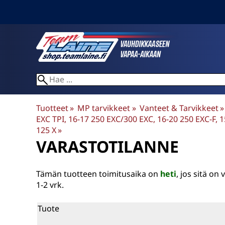
Tuotteet
‪»
MP tarvikkeet
‪»
Vanteet & Tarvikkeet
‪»
EXC TPI, 16-17 250 EXC/300 EXC, 16-20 250 EXC-F, 1
125 X
‪»
VARASTOTILANNE
Tämän tuotteen toimitusaika on
heti
, jos sitä o
1-2 vrk.
Tuote