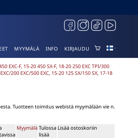
EET
MYYMÄLÄ
INFO
KIRJAUDU
0 EXC-F, 15-20 450 SX-F, 18-20 250 EXC TPI/300
5 EXC/200 EXC/500 EXC, 15-20 125 SX/150 SX, 17-18
sesta. Tuotteen toimitus webistä myymälään vie n.
a
Myymälä
Tulossa
Lisää ostoskoriin
tavissa
lisää