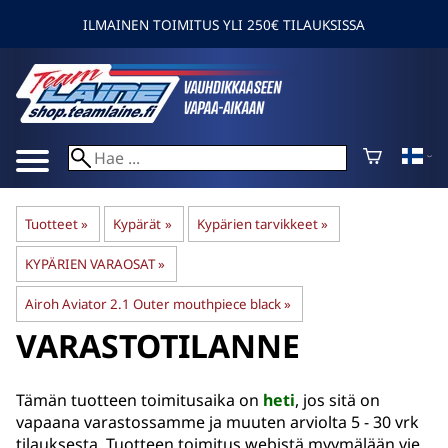
ILMAINEN TOIMITUS YLI 250€ TILAUKSISSA
Tuotteet
‪»
Kypärät
‪»
Kypärien tarvikkeet
‪»
KYPÄRIEN VARAOSAT
‪»
Airoh Aviator 2.1 Outer mouthpiece black
‪»
VARASTOTILANNE
Tämän tuotteen toimitusaika on
heti
, jos sitä on
vapaana varastossamme ja muuten arviolta
5 - 30 vrk
tilauksesta. Tuotteen toimitus webistä myymälään vie