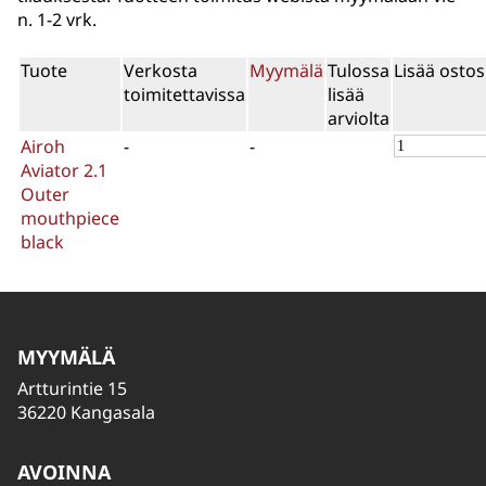
n. 1-2 vrk.
Tuote
Verkosta
Myymälä
Tulossa
Lisää ostos
toimitettavissa
lisää
arviolta
Airoh
-
-
Aviator 2.1
Outer
mouthpiece
black
MYYMÄLÄ
Artturintie 15
36220 Kangasala
AVOINNA