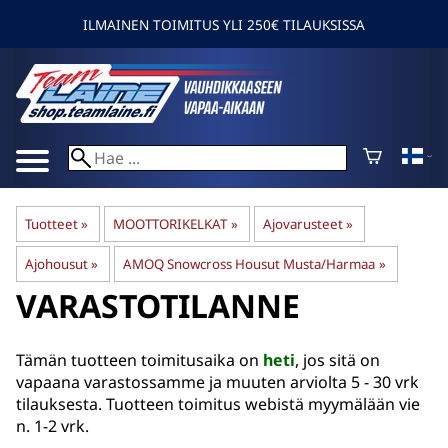
ILMAINEN TOIMITUS YLI 250€ TILAUKSISSA
Tuotteet
‪»
MOOTTORIKELKAT
‪»
Ajovarusteet
‪»
Ajohousut
‪»
AMOQ Snowcross Housut Musta/Harmaa
‪»
VARASTOTILANNE
Tämän tuotteen toimitusaika on
heti
, jos sitä on
vapaana varastossamme ja muuten arviolta
5 - 30 vrk
tilauksesta. Tuotteen toimitus webistä myymälään vie
n. 1-2 vrk.