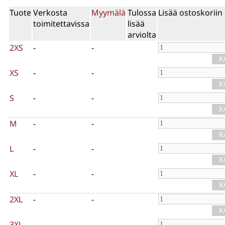
Tuote
Verkosta
Myymälä
Tulossa
Lisää ostoskoriin
toimitettavissa
lisää
arviolta
2XS
-
-
XS
-
-
S
-
-
M
-
-
L
-
-
XL
-
-
2XL
-
-
3XL
-
-