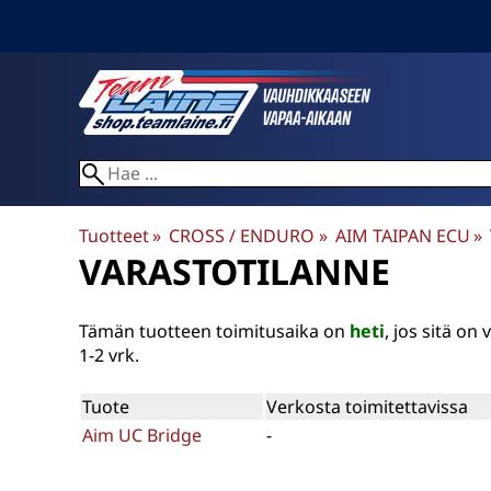
Tuotteet
‪»
CROSS / ENDURO
‪»
AIM TAIPAN ECU
‪»
VARASTOTILANNE
Tämän tuotteen toimitusaika on
heti
, jos sitä o
1-2 vrk.
Tuote
Verkosta toimitettavissa
Aim UC Bridge
-