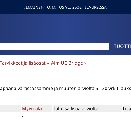
ILMAINEN TOIMITUS YLI 250€ TILAUKSISSA
TUOTT
Tarvikkeet ja lisäosat
‪»
Aim UC Bridge
‪»
n vapaana varastossamme ja muuten arviolta
5 - 30 vrk
tilauk
Myymälä
Tulossa lisää arviolta
Lis
-