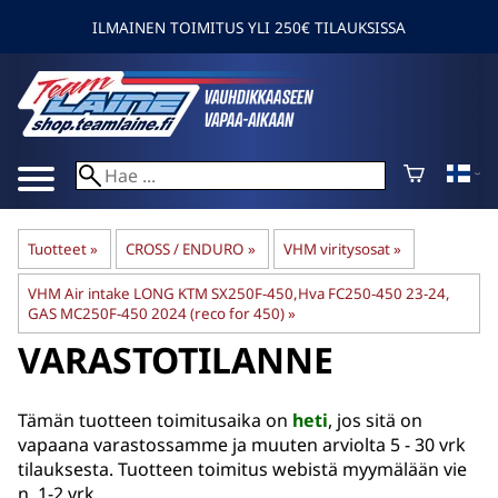
ILMAINEN TOIMITUS YLI 250€ TILAUKSISSA
Tuotteet
‪»
CROSS / ENDURO
‪»
VHM viritysosat
‪»
VHM Air intake LONG KTM SX250F-450,Hva FC250-450 23-24,
GAS MC250F-450 2024 (reco for 450)
‪»
VARASTOTILANNE
Tämän tuotteen toimitusaika on
heti
, jos sitä on
vapaana varastossamme ja muuten arviolta
5 - 30 vrk
tilauksesta. Tuotteen toimitus webistä myymälään vie
n. 1-2 vrk.