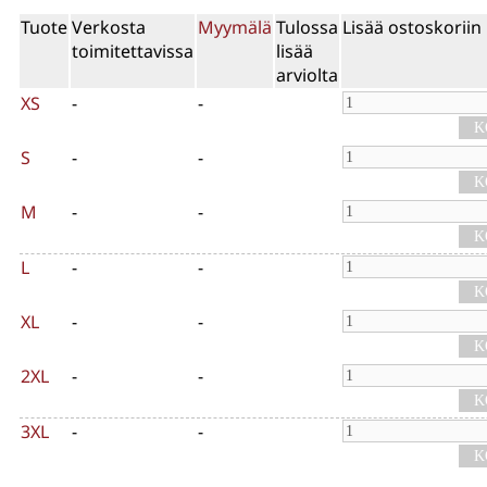
Tuote
Verkosta
Myymälä
Tulossa
Lisää ostoskoriin
toimitettavissa
lisää
arviolta
XS
-
-
S
-
-
M
-
-
L
-
-
XL
-
-
2XL
-
-
3XL
-
-