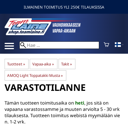
ILMAINEN TOIMITUS YLI 250€ TILAUKSISSA
Tuotteet
‪»
Vapaa-aika
‪»
Takit
‪»
AMOQ Light Toppatakki Musta
‪»
VARASTOTILANNE
Tämän tuotteen toimitusaika on
heti
, jos sitä on
vapaana varastossamme ja muuten arviolta
5 - 30 vrk
tilauksesta. Tuotteen toimitus webistä myymälään vie
n. 1-2 vrk.