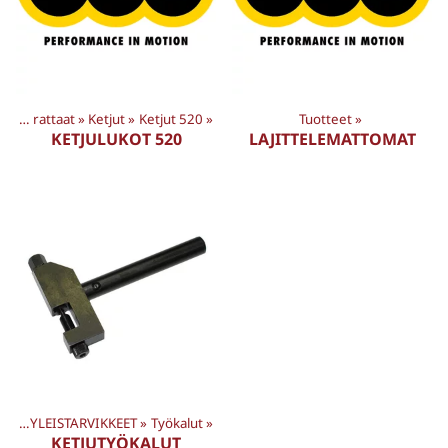
Ketjut ja rattaat
‪»
Ketjut
‪»
Ketjut 520
‪»
Tuotteet
‪»
KETJULUKOT 520
LAJITTELEMATTOMAT
eet
‪»
YLEISTARVIKKEET
‪»
Työkalut
‪»
KETJUTYÖKALUT