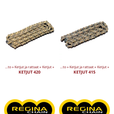
Tuotteet
Voimansiirto
‪»
Ketjut ja rattaat
‪»
MP tarvikkeet
‪»
Ketjut
‪»
‪»
Voimansiirto
‪»
Ketjut ja rattaat
‪»
Ketjut
‪»
KETJUT 420
KETJUT 415