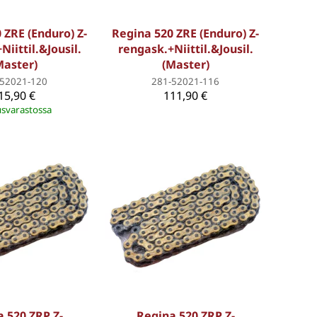
 ZRE (Enduro) Z-
Regina 520 ZRE (Enduro) Z-
Niittil.&Jousil.
rengask.+Niittil.&Jousil.
Master)
(Master)
-52021-120
281-52021-116
15,90 €
111,90 €
svarastossa
 520 ZRP Z-
Regina 520 ZRP Z-