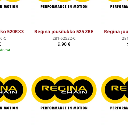
kko 520RX3
Regina jousilukko 525 ZRE
Regina jou
6-C
281-52522-C
28
€
9,90 €
stossa