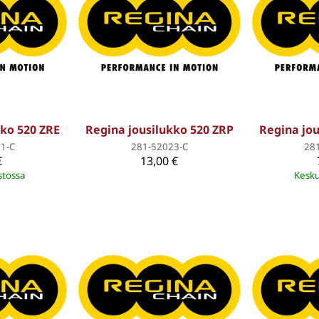
kko 520 ZRE
Regina jousilukko 520 ZRP
Regina jou
1-C
281-52023-C
28
€
13,00 €
stossa
Kesku