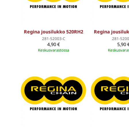
Regina jousilukko 520RH2
Regina jousilu
281-52003-C
281-5200
4,90 €
5,90 
Keskusvarastossa
Keskusvara