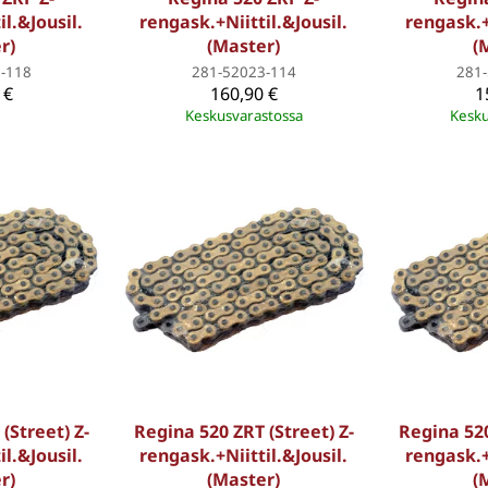
l.&Jousil.
rengask.+Niittil.&Jousil.
rengask.+
r)
(Master)
(
-118
281-52023-114
281
 €
160,90 €
1
Keskusvarastossa
Kesku
(Street) Z-
Regina 520 ZRT (Street) Z-
Regina 520
l.&Jousil.
rengask.+Niittil.&Jousil.
rengask.+
r)
(Master)
(