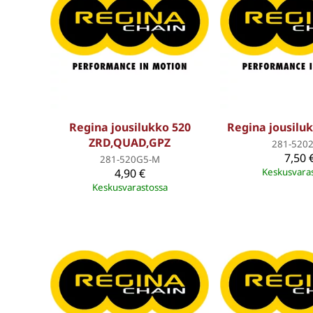
Regina jousilukko 520
Regina jousilu
ZRD,QUAD,GPZ
281-5202
7,50 
281-520G5-M
4,90 €
Keskusvara
Keskusvarastossa