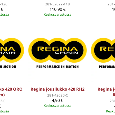
-120
281-52022-118
281
 €
110,90 €
1
stossa
Keskusvarastossa
kko 420 ORO
Regina jousilukko 420 RH2
Regina j
m)
281-42020-C
4,90 €
2-C
28
€
Keskusvarastossa
stossa
Kesku