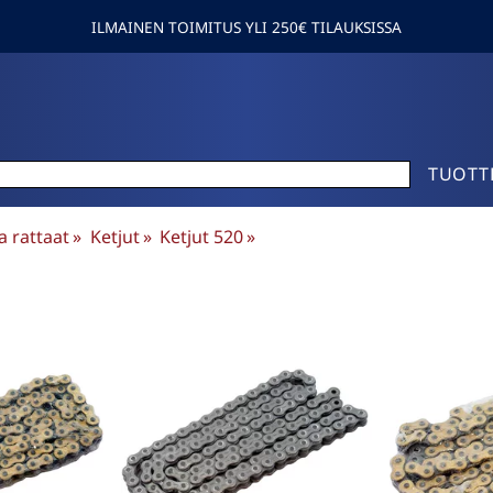
ILMAINEN TOIMITUS YLI 250€ TILAUKSISSA
TUOTT
ja rattaat
‪»
Ketjut
‪»
Ketjut 520
‪»