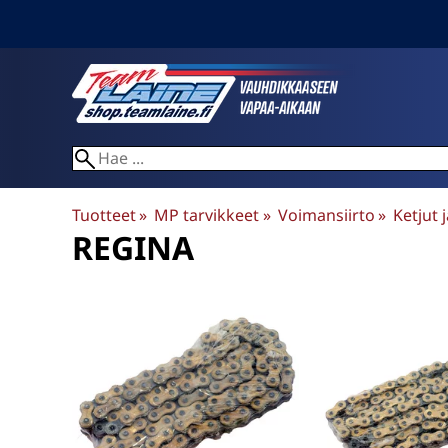
Tuotteet
‪»
MP tarvikkeet
‪»
Voimansiirto
‪»
Ketjut 
REGINA