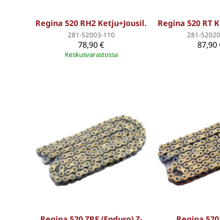
Regina 520 RH2 Ketju+Jousil.
Regina 520 RT K
281-52003-110
281-52020
78,90 €
87,90 
Keskusvarastossa
Regina 520 ZRE (Enduro) Z-
Regina 520