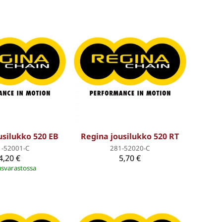
usilukko 520 EB
Regina jousilukko 520 RT
1-52001-C
281-52020-C
4,20 €
5,70 €
svarastossa