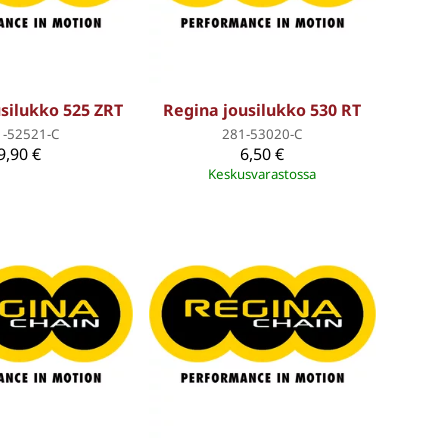
silukko 525 ZRT
Regina jousilukko 530 RT
1-52521-C
281-53020-C
9,90 €
6,50 €
Keskusvarastossa