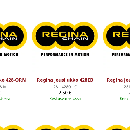
kko 428-ORN
Regina jousilukko 428EB
Regina jo
8-M
281-42801-C
28
€
2,50 €
stossa
Keskusvarastossa
Kesku