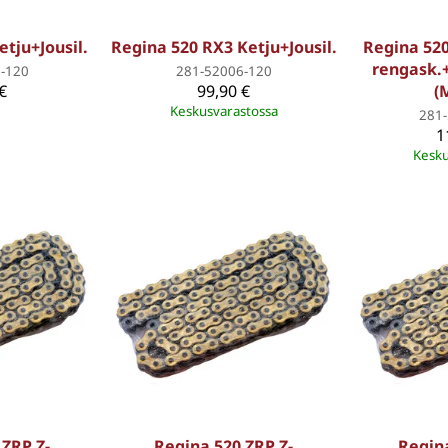
etju+Jousil.
Regina 520 RX3 Ketju+Jousil.
Regina 520
rengask.+
-120
281-52006-120
€
99,90 €
(
Keskusvarastossa
281
1
Kesku
 ZRP Z-
Regina 520 ZRP Z-
Regina