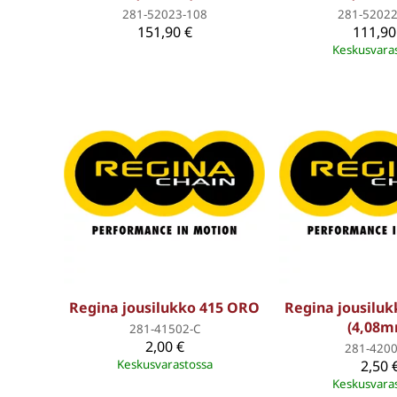
281-52023-108
281-52022
151,90 €
111,90
Keskusvara
Regina jousilukko 415 ORO
Regina jousilu
(4,08m
281-41502-C
2,00 €
281-4200
Keskusvarastossa
2,50 
Keskusvara