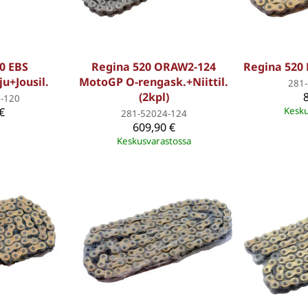
0 EBS
Regina 520 ORAW2-124
Regina 520 
u+Jousil.
MotoGP O-rengask.+Niittil.
281
(2kpl)
-120
€
Kesku
281-52024-124
609,90 €
Keskusvarastossa