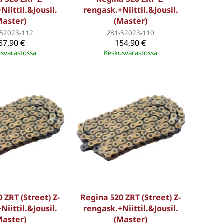
Niittil.&Jousil.
rengask.+Niittil.&Jousil.
Master)
(Master)
-52023-112
281-52023-110
57,90 €
154,90 €
svarastossa
Keskusvarastossa
 ZRT (Street) Z-
Regina 520 ZRT (Street) Z-
Niittil.&Jousil.
rengask.+Niittil.&Jousil.
Master)
(Master)