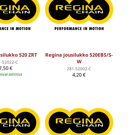
silukko 520 ZRT
Regina jousilukko 520EBS/S-
W
1-52022-C
7,50 €
281-52002-C
svarastossa
4,20 €