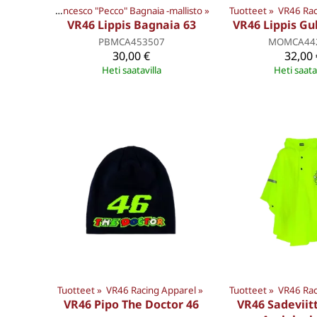
 Apparel
‪»
Francesco "Pecco" Bagnaia -mallisto
‪»
Tuotteet
‪»
VR46 Rac
VR46 Lippis Bagnaia 63
VR46 Lippis Gu
PBMCA453507
MOMCA44
30,00 €
32,00 
Heti saatavilla
Heti saata
Tuotteet
‪»
VR46 Racing Apparel
‪»
Tuotteet
Tuotteet
‪»
VR46 Rac
‪»
VR46 
VR46 Pipo The Doctor 46
VR46 Sadeviitt