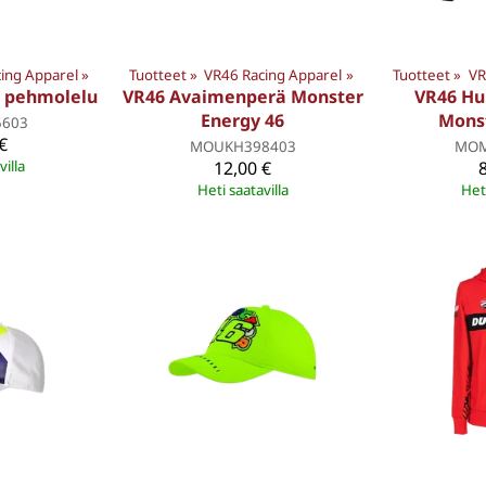
ing Apparel
‪»
Tuotteet
‪»
VR46 Racing Apparel
‪»
Tuotteet
‪»
VR
a pehmolelu
VR46 Avaimenperä Monster
VR46 Hu
Energy 46
Mons
5603
€
MOUKH398403
MOM
villa
12,00 €
Heti saatavilla
Heti