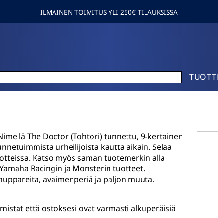
ILMAINEN TOIMITUS YLI 250€ TILAUKSISSA
TUOTT
Nimellä The Doctor (Tohtori) tunnettu, 9-kertainen
nnetuimmista urheilijoista kautta aikain. Selaa
tuotteissa. Katso myös saman tuotemerkin alla
 Yamaha Racingin ja Monsterin tuotteet.
, huppareita, avaimenperiä ja paljon muuta.
mistat että ostoksesi ovat varmasti alkuperäisiä