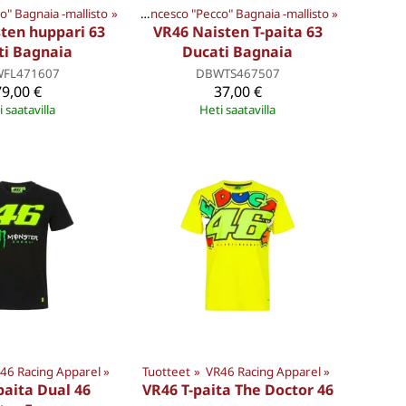
cco" Bagnaia -mallisto
VR46 Racing Apparel
‪»
‪»
Francesco "Pecco" Bagnaia -mallisto
‪»
ten huppari 63
VR46 Naisten T-paita 63
ti Bagnaia
Ducati Bagnaia
FL471607
DBWTS467507
79,00 €
37,00 €
 saatavilla
Heti saatavilla
46 Racing Apparel
‪»
Tuotteet
‪»
VR46 Racing Apparel
‪»
paita Dual 46
VR46 T-paita The Doctor 46