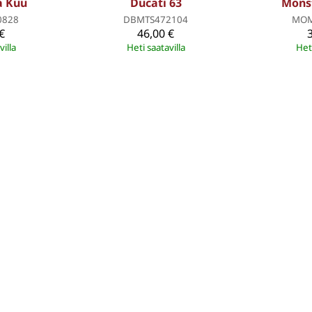
a Kuu
Ducati 63
Mons
0828
DBMTS472104
MOM
€
46,00 €
villa
Heti saatavilla
Heti