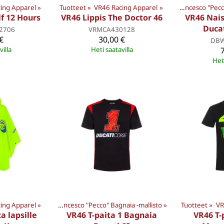
ing Apparel
‪»
Tuotteet
Tuotteet
‪»
VR46 Racing Apparel
‪»
VR46 Racing Apparel
‪»
‪»
Francesco "Pe
Tuotteet
‪»
lf 12 Hours
VR46 Lippis The Doctor 46
VR46 Nais
Duca
2706
VRMCA430128
€
30,00 €
DBW
villa
Heti saatavilla
Heti
ing Apparel
Racing Apparel
‪»
‪»
Francesco "Pecco" Bagnaia -mallisto
‪»
Tuotteet
‪»
VR
a lapsille
VR46 T-paita 1 Bagnaia
VR46 T-