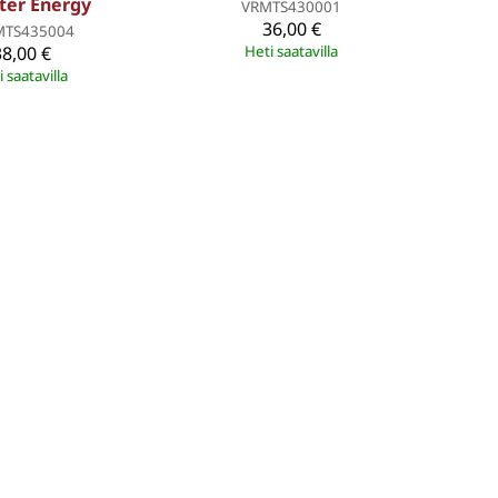
ter Energy
VRMTS430001
36,00 €
TS435004
38,00 €
Heti saatavilla
 saatavilla