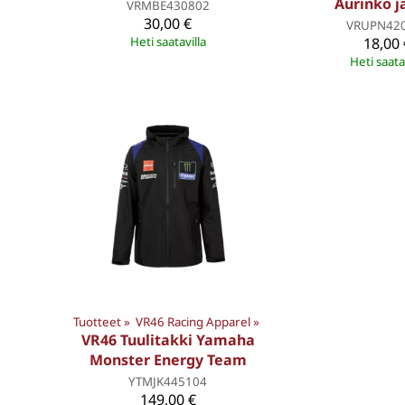
Aurinko j
VRMBE430802
30,00 €
VRUPN42
Heti saatavilla
18,00 
Heti saata
Tuotteet
‪»
VR46 Racing Apparel
‪»
VR46 Tuulitakki Yamaha
Monster Energy Team
YTMJK445104
149,00 €