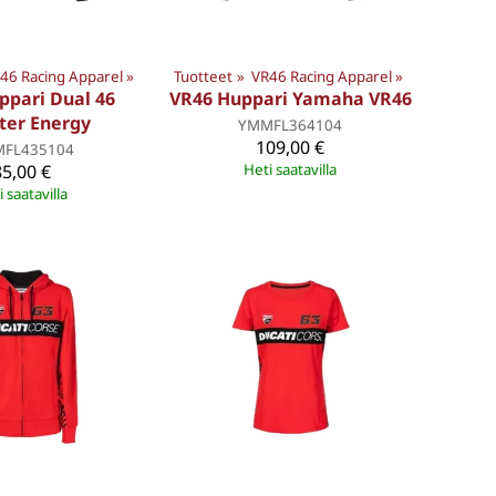
46 Racing Apparel
‪»
Tuotteet
‪»
VR46 Racing Apparel
‪»
ppari Dual 46
VR46 Huppari Yamaha VR46
ter Energy
YMMFL364104
109,00 €
FL435104
85,00 €
Heti saatavilla
 saatavilla