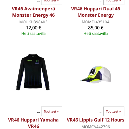
VR46 Racing Apparel
‪»
Tuotteet
‪»
VR46 Racing Apparel
‪»
Tuotteet
‪»
VR46 Avaimenperä
VR46 Huppari Dual 46
Monster Energy 46
Monster Energy
MOUKH398403
MOMFL435104
12,00 €
85,00 €
Heti saatavilla
Heti saatavilla
VR46 Racing Apparel
‪»
Tuotteet
‪»
VR46 Racing Apparel
‪»
Tuotteet
‪»
VR46 Huppari Yamaha
VR46 Lippis Gulf 12 Hours
VR46
MOMCA442706