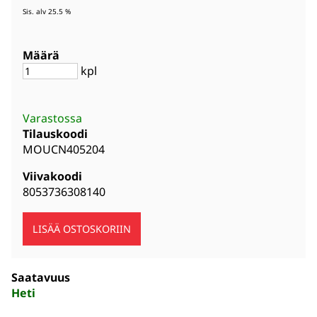
Sis. alv 25.5 %
Määrä
kpl
Varastossa
Tilauskoodi
MOUCN405204
Viivakoodi
8053736308140
Saatavuus
Heti